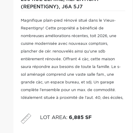
(REPENTIGNY),
J6A 5J7
Magnifique plain-pied rénové situé dans le Vieux-
Repentigny! Cette propriété a bénéficié de
nombreuses améliorations récentes, toit 2026, une
cuisine modernisée avec nouveaux comptoirs,
plancher de cér. renouvelés ainsi qu'une sdb
entièrement rénovée. Offrant 4 càc, cette maison
saura répondre aux besoins de toute la famille. Le s-
sol aménagé comprend une vaste salle fam., une
grande càc, un espace bureau, et sdj. Un garage
complète l'ensemble pour un max. de commodité.
Idéalement située à proximité de l'aut. 40, des écoles,
parcs, commerces, pharmacies et de tous les services
essentiels. Emplacement de choix, une occasion à ne
LOT AREA
:
6,885 SF
pas manquer!