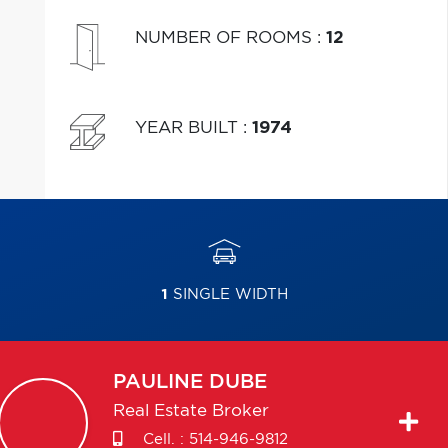
NUMBER OF ROOMS
:
12
YEAR BUILT
:
1974
1
SINGLE WIDTH
PAULINE
DUBE
Real Estate Broker
Cell. :
514-946-9812