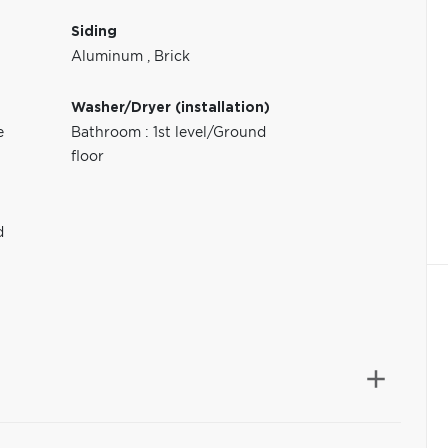
Siding
Aluminum
,
Brick
Washer/Dryer (installation)
e
Bathroom : 1st level/Ground
floor
d