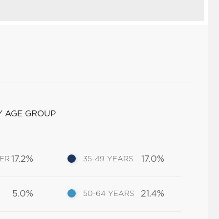
Y AGE GROUP
17.2%
17.0%
DER
35-49 YEARS
5.0%
21.4%
50-64 YEARS