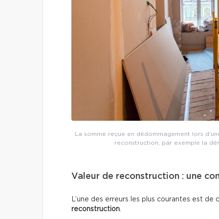
La somme reçue en dédommagement lors d’une ré
reconstruction, par exemple la dé
Valeur de reconstruction : une co
L’une des erreurs les plus courantes est de
reconstruction
.